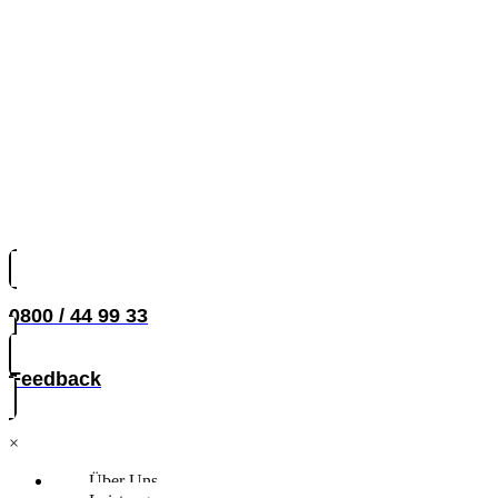
0800 / 44 99 33
Feedback
×
Über Uns