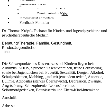
Leistungen
Psychische Krise
Psychosoziale Krise
Psychiatrische Krise
Infomaterial anfordern
Feedback Formular
Dr. Thomas Kröpf - Facharzt für Kinder- und Jugendpsychiatrie und
psychotherapeutische Medizin
Beratung/Therapie, Familie, Gesundheit,
Kinder/Jugendliche,
1080
Die Schwerpunkte des Kassenarztes bei Kindern liegen bei:
Autismus, ADHS, Sprechen/Lesen/Schreiben, frühe Lernstörung,
sowie bei Jugendlichen bei: Pubertät, Sexualität, Drogen, Alkohol,
Schulproblemen, Mobbing, „mal mit jemandem reden”, Anorexie,
Bulimie, Adipositas (starkes Übergewicht), Depression, Zwänge,
Angststörung, Schizophrenie, Lebensüberdruss,
Selbstmordgedanken, Bettnässer:in und Eltern-Kind-Interaktion.
Anschrift
Adresse: