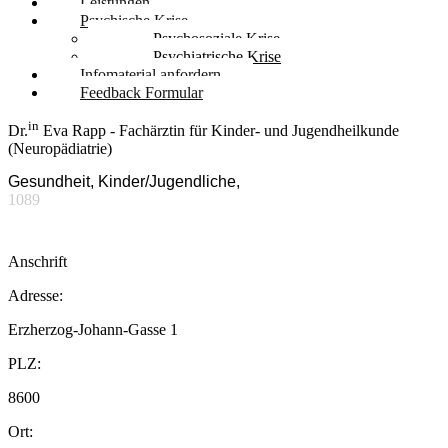
Leistungen
Psychische Krise
Psychosoziale Krise
Psychiatrische Krise
Infomaterial anfordern
Feedback Formular
in
Dr.
Eva Rapp - Fachärztin für Kinder- und Jugendheilkunde
(Neuropädiatrie)
Gesundheit, Kinder/Jugendliche,
1089
Anschrift
Adresse:
Erzherzog-Johann-Gasse 1
PLZ:
8600
Ort: