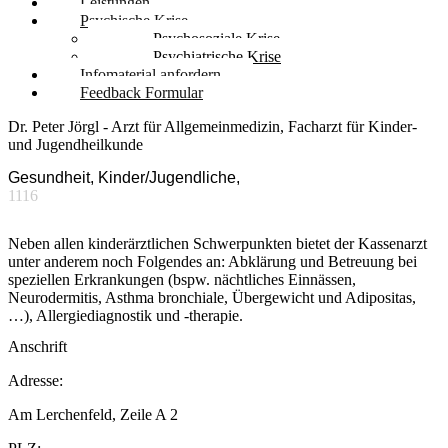
Leistungen
Psychische Krise
Psychosoziale Krise
Psychiatrische Krise
Infomaterial anfordern
Feedback Formular
Dr. Peter Jörgl - Arzt für Allgemeinmedizin, Facharzt für Kinder-
und Jugendheilkunde
Gesundheit, Kinder/Jugendliche,
1116
Neben allen kinderärztlichen Schwerpunkten bietet der Kassenarzt
unter anderem noch Folgendes an: Abklärung und Betreuung bei
speziellen Erkrankungen (bspw. nächtliches Einnässen,
Neurodermitis, Asthma bronchiale, Übergewicht und Adipositas,
…), Allergiediagnostik und -therapie.
Anschrift
Adresse:
Am Lerchenfeld, Zeile A 2