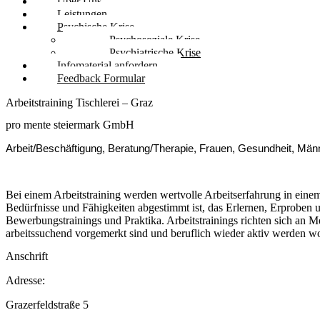
Über Uns
Leistungen
Psychische Krise
Psychosoziale Krise
Psychiatrische Krise
Infomaterial anfordern
Feedback Formular
Arbeitstraining Tischlerei – Graz
pro mente steiermark GmbH
Arbeit/Beschäftigung, Beratung/Therapie, Frauen, Gesundheit, Män
Bei einem Arbeitstraining werden wertvolle Arbeitserfahrung in einem
Bedürfnisse und Fähigkeiten abgestimmt ist, das Erlernen, Erproben 
Bewerbungstrainings und Praktika. Arbeitstrainings richten sich an
arbeitssuchend vorgemerkt sind und beruflich wieder aktiv werden wo
Anschrift
Adresse:
Grazerfeldstraße 5