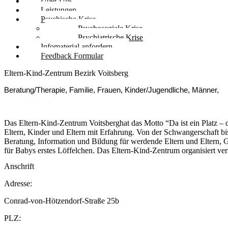
Über Uns
Leistungen
Psychische Krise
Psychosoziale Krise
Psychiatrische Krise
Infomaterial anfordern
Feedback Formular
Eltern-Kind-Zentrum Bezirk Voitsberg
Beratung/Therapie, Familie, Frauen, Kinder/Jugendliche, Männer,
Das Eltern-Kind-Zentrum Voitsberghat das Motto “Da ist ein Platz – 
Eltern, Kinder und Eltern mit Erfahrung. Von der Schwangerschaft bi
Beratung, Information und Bildung für werdende Eltern und Eltern,
für Babys erstes Löffelchen. Das Eltern-Kind-Zentrum organisiert ver
Anschrift
Adresse:
Conrad-von-Hötzendorf-Straße 25b
PLZ: