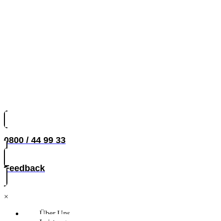
0800 / 44 99 33
Feedback
×
Über Uns