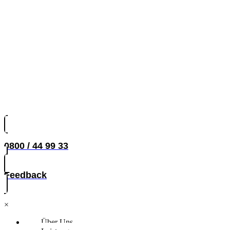
0800 / 44 99 33
Feedback
×
Über Uns