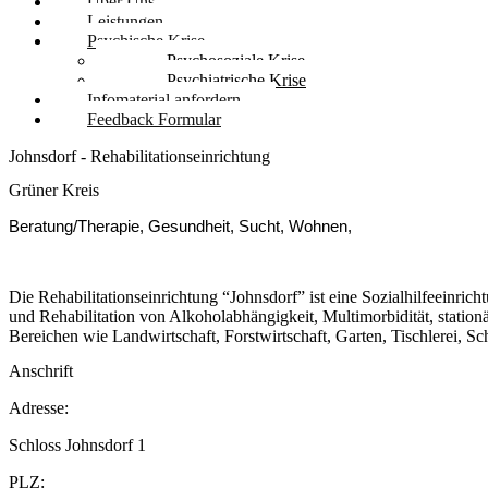
Über Uns
Leistungen
Psychische Krise
Psychosoziale Krise
Psychiatrische Krise
Infomaterial anfordern
Feedback Formular
Johnsdorf - Rehabilitationseinrichtung
Grüner Kreis
Beratung/Therapie, Gesundheit, Sucht, Wohnen,
Die Rehabilitationseinrichtung “Johnsdorf” ist eine Sozialhilfeeinric
und Rehabilitation von Alkoholabhängigkeit, Multimorbidität, statio
Bereichen wie Landwirtschaft, Forstwirtschaft, Garten, Tischlerei, Sc
Anschrift
Adresse:
Schloss Johnsdorf 1
PLZ: