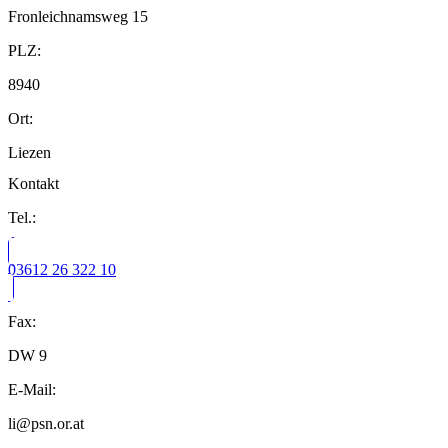
Fronleichnamsweg 15
PLZ:
8940
Ort:
Liezen
Kontakt
Tel.:
03612 26 322 10
Fax:
DW 9
E-Mail:
li@psn.or.at