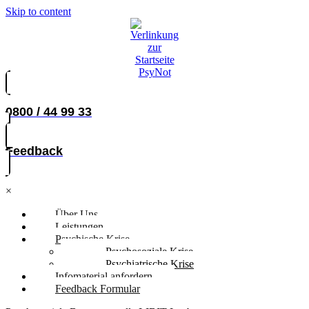
Skip to content
0800 / 44 99 33
Feedback
×
Über Uns
Leistungen
Psychische Krise
Psychosoziale Krise
Psychiatrische Krise
Infomaterial anfordern
Feedback Formular