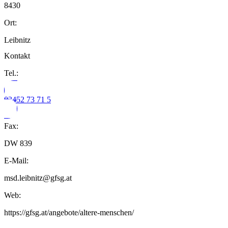
8430
Ort:
Leibnitz
Kontakt
Tel.:
03452 73 71 5
Fax:
DW 839
E-Mail:
msd.leibnitz@gfsg.at
Web:
https://gfsg.at/angebote/altere-menschen/