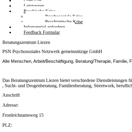
Über Uns
Leistungen
Psychische Krise
Psychosoziale Krise
Psychiatrische Krise
Infomaterial anfordern
Feedback Formular
Beratungszentrum Liezen
PSN Psychosoziales Netzwerk gemeinnützige GmbH
Alte Menschen, Arbeit/Beschäftigung, Beratung/Therapie, Familie, 
Das Beratungszentrum Liezen bietet verschiedene Dienstleistungen f
, Sucht- und Drogenberatung, Familienberatung, Streetwork, beruflic
Anschrift
Adresse:
Fronleichnamsweg 15
PLZ: