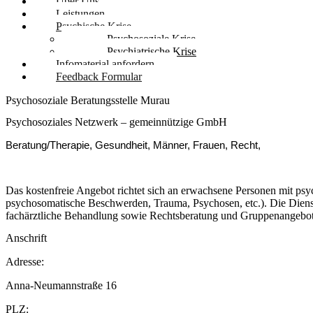
Über Uns
Leistungen
Psychische Krise
Psychosoziale Krise
Psychiatrische Krise
Infomaterial anfordern
Feedback Formular
Psychosoziale Beratungsstelle Murau
Psychosoziales Netzwerk – gemeinnützige GmbH
Beratung/Therapie, Gesundheit, Männer, Frauen, Recht,
Das kostenfreie Angebot richtet sich an erwachsene Personen mit psy
psychosomatische Beschwerden, Trauma, Psychosen, etc.). Die Dienst
fachärztliche Behandlung sowie Rechtsberatung und Gruppenangebot
Anschrift
Adresse:
Anna-Neumannstraße 16
PLZ: