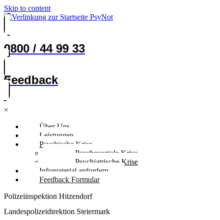
Skip to content
0800 / 44 99 33
Feedback
×
Über Uns
Leistungen
Psychische Krise
Psychosoziale Krise
Psychiatrische Krise
Infomaterial anfordern
Feedback Formular
Polizeiinspektion Hitzendorf
Landespolizeidirektion Steiermark