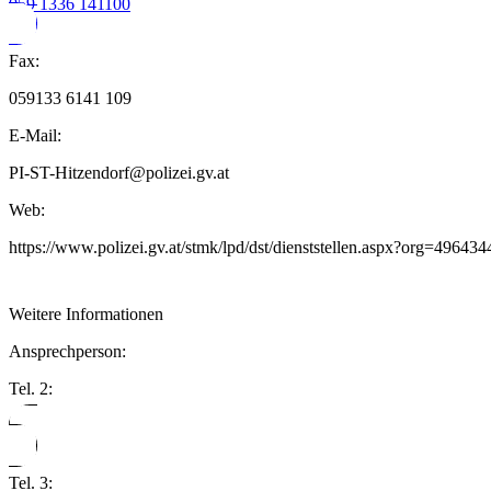
059 1336 141100
Fax:
059133 6141 109
E-Mail:
PI-ST-Hitzendorf@polizei.gv.at
Web:
https://www.polizei.gv.at/stmk/lpd/dst/dienststellen.aspx?org=49
Weitere Informationen
Ansprechperson:
Tel. 2:
Tel. 3: