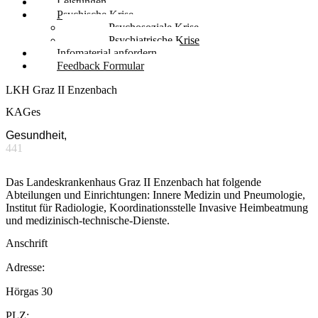
Leistungen
Psychische Krise
Psychosoziale Krise
Psychiatrische Krise
Infomaterial anfordern
Feedback Formular
LKH Graz II Enzenbach
KAGes
Gesundheit,
441
Das Landeskrankenhaus Graz II Enzenbach hat folgende
Abteilungen und Einrichtungen: Innere Medizin und Pneumologie,
Institut für Radiologie, Koordinationsstelle Invasive Heimbeatmung
und medizinisch-technische-Dienste.
Anschrift
Adresse:
Hörgas 30
PLZ: