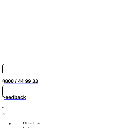
0800 / 44 99 33
Feedback
×
Über Uns