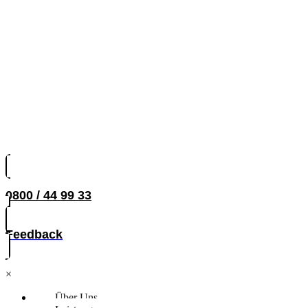
0800 / 44 99 33
Feedback
×
Über Uns