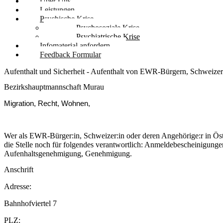
Über Uns
Leistungen
Psychische Krise
Psychosoziale Krise
Psychiatrische Krise
Infomaterial anfordern
Feedback Formular
Aufenthalt und Sicherheit - Aufenthalt von EWR-Bürgern, Schweize
Bezirkshauptmannschaft Murau
Migration, Recht, Wohnen,
Wer als EWR-Bürger:in, Schweizer:in oder deren Angehörige:r in Öste
die Stelle noch für folgendes verantwortlich: Anmeldebescheinigunge
Aufenhaltsgenehmigung, Genehmigung.
Anschrift
Adresse:
Bahnhofviertel 7
PLZ: