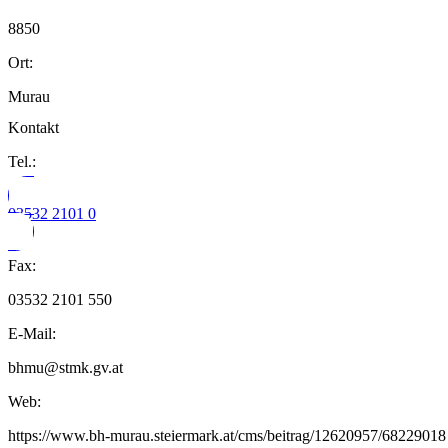
8850
Ort:
Murau
Kontakt
Tel.:
03532 2101 0
Fax:
03532 2101 550
E-Mail:
bhmu@stmk.gv.at
Web:
https://www.bh-murau.steiermark.at/cms/beitrag/12620957/68229018