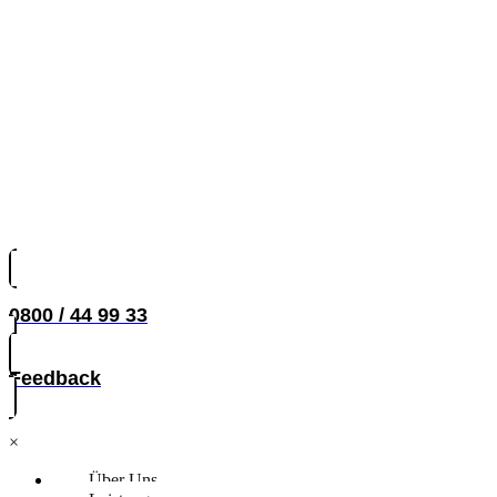
0800 / 44 99 33
Feedback
×
Über Uns