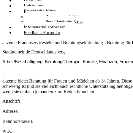
Über Uns
Leistungen
Psychische Krise
Psychosoziale Krise
Psychiatrische Krise
Infomaterial anfordern
Feedback Formular
akzente Frauenservicestelle und Beratungseinrichtung - Beratung fü
Stadtgemeinde Deutschlandsberg
Arbeit/Beschäftigung, Beratung/Therapie, Familie, Finanzen, Frau
akzente bietet Beratung für Frauen und Mädchen ab 14 Jahren. Diese
schwierig ist und sie vielleicht auch rechtliche Unterstützung benöt
wenn sie einfach jemanden zum Reden brauchen.
Anschrift
Adresse:
Bahnhofstraße 6
PLZ: