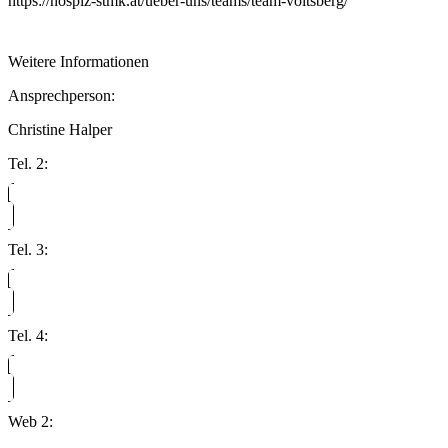
https://hospiz-stmk.at/ueber-uns/teams/team-voitsberg/
Weitere Informationen
Ansprechperson:
Christine Halper
Tel. 2:
Tel. 3:
Tel. 4:
Web 2: