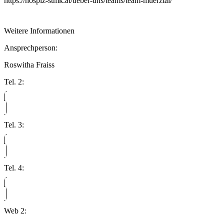
https://hospiz-stmk.at/ueber-uns/teams/team-muerztal/
Weitere Informationen
Ansprechperson:
Roswitha Fraiss
Tel. 2:
Tel. 3:
Tel. 4:
Web 2: