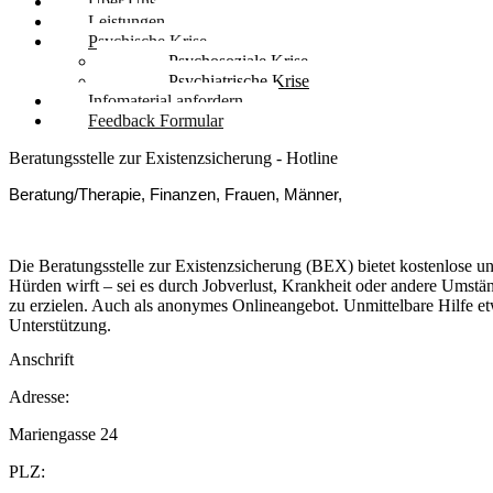
Über Uns
Leistungen
Psychische Krise
Psychosoziale Krise
Psychiatrische Krise
Infomaterial anfordern
Feedback Formular
Beratungsstelle zur Existenzsicherung - Hotline
Beratung/Therapie, Finanzen, Frauen, Männer,
Die Beratungsstelle zur Existenzsicherung (BEX) bietet kostenlose u
Hürden wirft – sei es durch Jobverlust, Krankheit oder andere Umstä
zu erzielen. Auch als anonymes Onlineangebot. Unmittelbare Hilfe et
Unterstützung.
Anschrift
Adresse:
Mariengasse 24
PLZ: