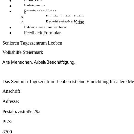
Über Uns
Leistungen
Psychische Krise
Psychosoziale Krise
Psychiatrische Krise
Infomaterial anfordern
Feedback Formular
Senioren Tageszentrum Leoben
Volkshilfe Steiermark
Alte Menschen, Arbeit/Beschäftigung,
Das Senioren Tageszentrum Leoben ist eine Einrichtung für ältere M
Anschrift
Adresse:
Pestalozzistraße 29a
PLZ:
8700