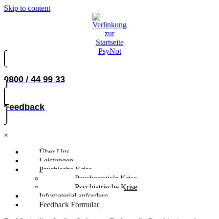
Skip to content
0800 / 44 99 33
Feedback
×
Über Uns
Leistungen
Psychische Krise
Psychosoziale Krise
Psychiatrische Krise
Infomaterial anfordern
Feedback Formular