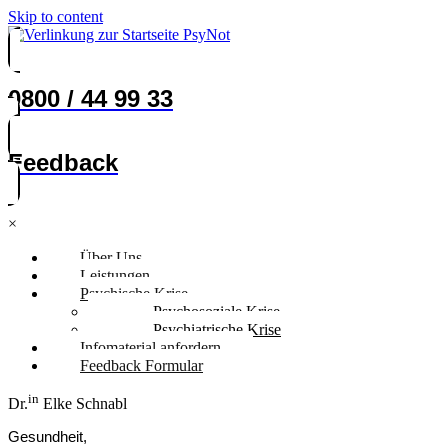
Skip to content
0800 / 44 99 33
Feedback
×
Über Uns
Leistungen
Psychische Krise
Psychosoziale Krise
Psychiatrische Krise
Infomaterial anfordern
Feedback Formular
in
Dr.
Elke Schnabl
Gesundheit,