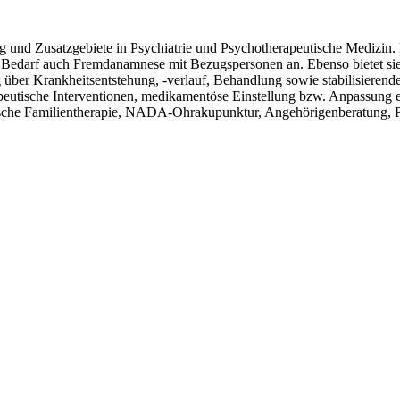
ung und Zusatzgebiete in Psychiatrie und Psychotherapeutische Medizin
ei Bedarf auch Fremdanamnese mit Bezugspersonen an. Ebenso bietet si
 über Krankheitsentstehung, -verlauf, Behandlung sowie stabilisiere
rapeutische Interventionen, medikamentöse Einstellung bzw. Anpassung 
che Familientherapie, NADA-Ohrakupunktur, Angehörigenberatung, Pa