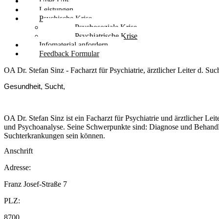
Über Uns
Leistungen
Psychische Krise
Psychosoziale Krise
Psychiatrische Krise
Infomaterial anfordern
Feedback Formular
OA Dr. Stefan Sinz - Facharzt für Psychiatrie, ärztlicher Leiter d. S
Gesundheit, Sucht,
OA Dr. Stefan Sinz ist ein Facharzt für Psychiatrie und ärztlicher L
und Psychoanalyse. Seine Schwerpunkte sind: Diagnose und Behandl
Suchterkrankungen sein können.
Anschrift
Adresse:
Franz Josef-Straße 7
PLZ:
8700