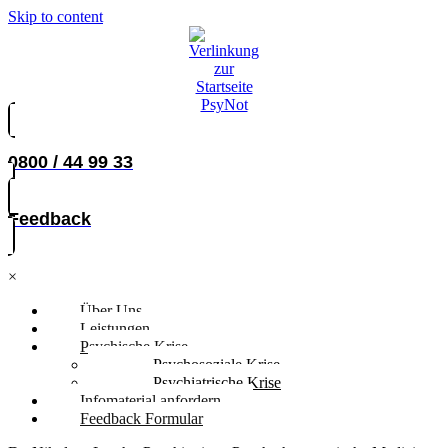
Skip to content
0800 / 44 99 33
Feedback
×
Über Uns
Leistungen
Psychische Krise
Psychosoziale Krise
Psychiatrische Krise
Infomaterial anfordern
Feedback Formular