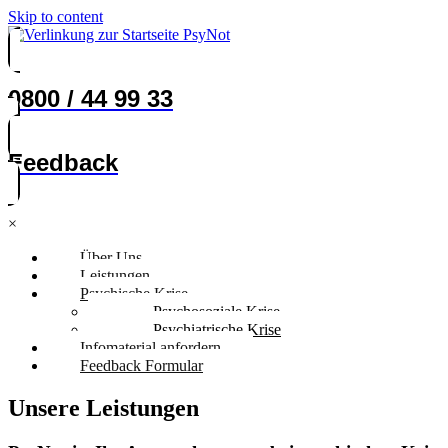
Skip to content
0800 / 44 99 33
Feedback
×
Über Uns
Leistungen
Psychische Krise
Psychosoziale Krise
Psychiatrische Krise
Infomaterial anfordern
Feedback Formular
Unsere Leistungen